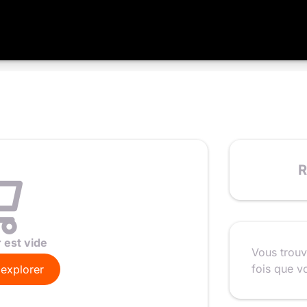
R
 est vide
Vous trouv
fois que v
 explorer