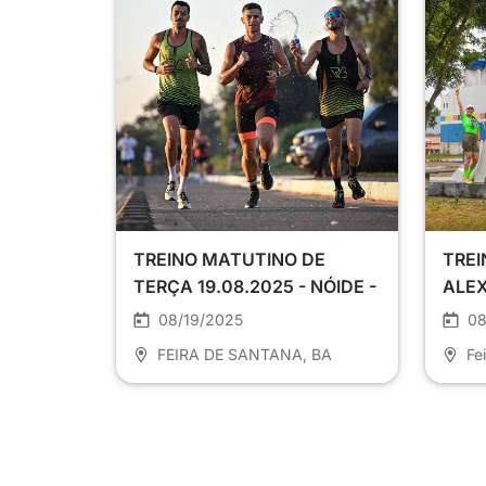
TREINO MATUTINO DE
TREI
TERÇA 19.08.2025 - NÓIDE -
ALEX
FEIRA DE SANTANA
08/19/2025
08
FEIRA DE SANTANA
, BA
Fe