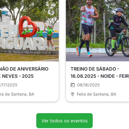
NÃO DE ANIVERSÁRIO
TREINO DE SÁBADO -
 NEVES - 2025
16.08.2025 - NOIDE - FEI
DE SANTANA
/17/2025
08/16/2025
ira de Santana
, BA
Feira de Santana
, BA
Ver todos os eventos